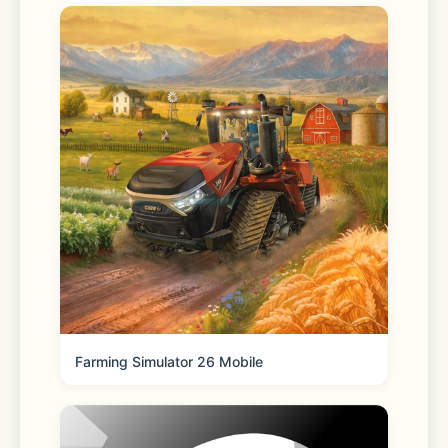
Your profile is your own space to 
showcase your interests and tastes. 
Feel free to set your profile visibility 
by chat room.
KakaoTalk may request access 
permissions to deliver its full range of 
features. You can still use the app 
without granting optional 
permissions, though some functions 
Farming Simulator 26 Mobile
may be limited. 