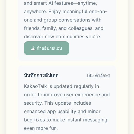
and smart AI features—anytime, 
anywhere. Enjoy meaningful one-on-
one and group conversations with 
friends, family, and colleagues, and 
discover new communities you're 
interested in via Open Chat. You can 
คำอธิบายแอป
also share photos, videos, and files in 
just a tap!
บันทึกการอัปเดต
185 ตัวอักษร
KakaoTalk is updated regularly in 
order to improve user experience and 
■ Chat made easier, experience 
security. This update includes 
made better
enhanced app usability and minor 
bug fixes to make instant messaging 
Keep your chats organized with 
even more fun.
folders, and easily edit or delete 