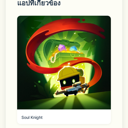
แอปที่เกี่ยวข้อง
■ See trends at a glance in Open 
Chat communities
Discover real-time trends in Open 
Chat communities without entering a 
chat room. Choose a topic of interest 
and dive straight into the 
conversation.
■ Your profile with extra 
Soul Knight
dimensionality