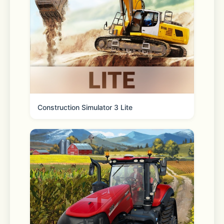
messages through Siri
* “KakaoTalk,” “Info Talk,” “Open 
Chat,” “Face Talk,” etc., are registered 
trademarks (®) and trademarks (™) of 
Kakao Corp. ® and ™ symbols are 
Construction Simulator 3 Lite
omitted in the app.
[KakaoTalk on social]
 - Instagram: 
https://www.instagram.com/kakao.today 