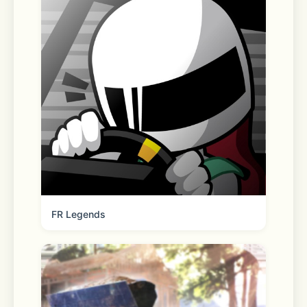
[Optional permissions]
 - Location Services: For searching 
and sharing location information
 - Contacts: For adding friends, and 
sending contacts and profiles
 - Photos: For sending and saving 
photos, videos, and files
FR Legends
 - Bluetooth: For connecting to 
wireless audio devices
 - Microphone: For Voice Talk, Face 