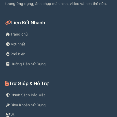
tượng ứng dụng, ảnh chụp màn hình, video và hơn thế nữa.
Use your phone to shop in-store and 
check out contact-free. 
Liên Kết Nhanh
Trang chủ
Mới nhất
Gas Savings
Phổ biến
Get up to 10¢ off every gallon at 
Hướng Dẫn Sử Dụng
13,000+ locations nationwide**—
including Exxon and Mobil stations! 
Trợ Giúp & Hỗ Trợ
**Available at participating stations. 
Chính Sách Bảo Mật
May vary by location & subject to 
change.
Điều Khoản Sử Dụng
Về