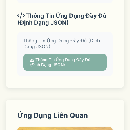
Convenient ways to get your items: 
Thông Tin Ứng Dụng Đầy Đủ
(Định Dạng JSON)
Pickup 
Thông Tin Ứng Dụng Đầy Đủ (Định
Dạng JSON)
Swing by the store to collect your 
order curbside—we’ll even load your 
Thông Tin Ứng Dụng Đầy Đủ
(Định Dạng JSON)
car. 
Delivery 
Ứng Dụng Liên Quan
From a local store straight to your 
door. For those need-it-now 