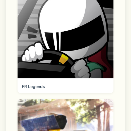
Even more time-saving features you’ll 
love: 
Store maps 
Find it faster. Quickly locate your 
faves with easy-to-use features 
FR Legends
Real-time order tracking 
Get live order updates sent straight 
to your phone and track order status 