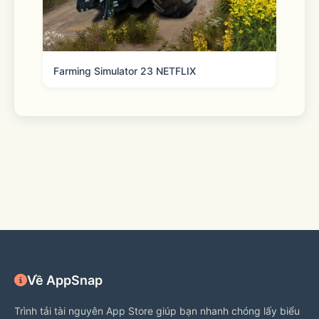
sites and more. 
New! Get eligible prescriptions & 
more delivered as soon as today with 
Farming Simulator 23 NETFLIX
no order minimum fees.
Walmart+ members—our app is the 
easiest way to get the most out of 
your membership. App-exclusive 
features for Walmart+ include: 
Về AppSnap
Scan & go 
Trình tải tài nguyên App Store giúp bạn nhanh chóng lấy biểu