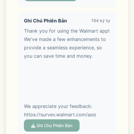
shopping in-store or on the go.
Ghi Chú Phiên Bản
194 ký tự
Thank you for using the Walmart app! 
Meet Sparky, your AI assistant:
We've made a few enhancements to 
provide a seamless experience, so 
Sparky makes it easy. Ask Sparky! 
you can save time and money.
You’ll get answers fast with real-time 
Q&A. Get review summaries to help 
you make the best pick. Hosting a 
party? Tell Sparky. Get help shopping 
for birthdays, housewarmings & 
more.
We appreciate your feedback: 
https://survey.walmart.com/app
Ghi Chú Phiên Bản