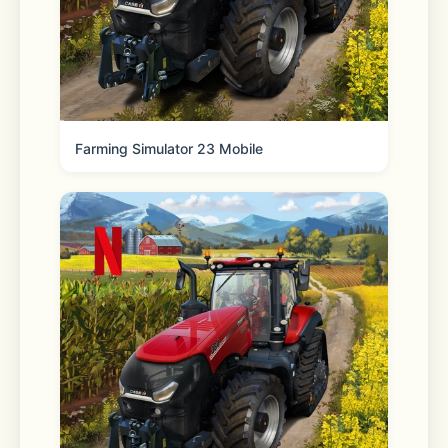
bring it out to you. 
Scanner 
Farming Simulator 23 Mobile
Check a price, offer availability, 
reviews & more. 
Pharmacy 
Refill, transfer, manage and pick up 
your family’s prescriptions. Plus, 
schedule vaccinations, locate testing 