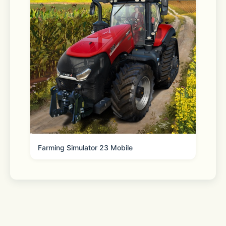
reviews & more. 
Pharmacy 
Refill, transfer, manage and pick up 
your family’s prescriptions. Plus, 
schedule vaccinations, locate testing 
sites and more. 
Farming Simulator 23 Mobile
New! Get eligible prescriptions & 
more delivered as soon as today with 
no order minimum fees.