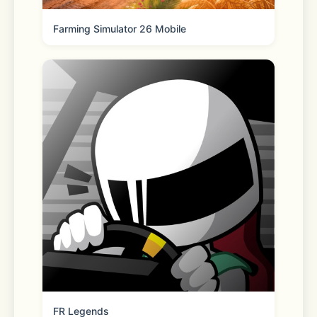
Find it faster. Quickly locate your 
faves with easy-to-use features 
Farming Simulator 26 Mobile
Real-time order tracking 
Get live order updates sent straight 
to your phone and track order status 
any time from the homepage. 
Reorder your essentials 
Quickly and easily fill your cart with 
FR Legends