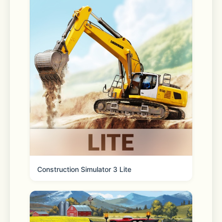
Easily access e-receipts to make 
returns a breeze
Curbside check-in 
Check in with the app when you’re 
ready to pick up your order and we’ll 
bring it out to you. 
Construction Simulator 3 Lite
Scanner 
Check a price, offer availability, 