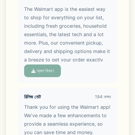
The Walmart app is the easiest way 
to shop for everything on your list, 
including fresh groceries, household 
essentials, the latest tech and a lot 
more. Plus, our convenient pickup, 
delivery and shipping options make it 
a breeze to get your order exactly 
when you want it, whether you’re 
অ্যাপ বিবরণ
shopping in-store or on the go.
রিলিজ নোট
194 অক্ষর
Thank you for using the Walmart app! 
Meet Sparky, your AI assistant:
We've made a few enhancements to 
provide a seamless experience, so 
Sparky makes it easy. Ask Sparky! 
you can save time and money.