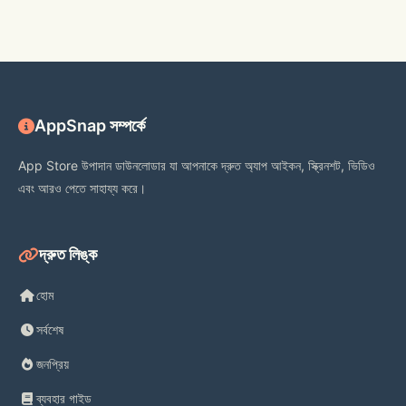
Walmart+ members—our app is the 
easiest way to get the most out of 
your membership. App-exclusive 
features for Walmart+ include: 
AppSnap সম্পর্কে
App Store উপাদান ডাউনলোডার যা আপনাকে দ্রুত অ্যাপ আইকন, স্ক্রিনশট, ভিডিও
এবং আরও পেতে সাহায্য করে।
Scan & go 
দ্রুত লিঙ্ক
Use your phone to shop in-store and 
check out contact-free. 
হোম
সর্বশেষ
জনপ্রিয়
Gas Savings
ব্যবহার গাইড