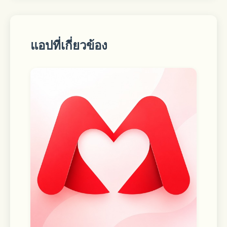
Delivery 
From a local store straight to your 
แอปที่เกี่ยวข้อง
door. For those need-it-now 
moments, choose Express delivery to 
get your order in as little as one 
hour.* 
*Restrictions and fees apply. 
Shipping 
Fast two-day shipping, dropped off 
by FedEx or UPS. Eligible orders over 