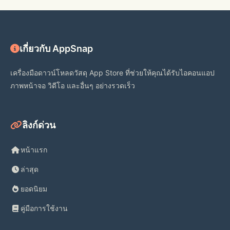
เกี่ยวกับ AppSnap
Scan & go 
เครื่องมือดาวน์โหลดวัสดุ App Store ที่ช่วยให้คุณได้รับไอคอนแอป
Use your phone to shop in-store and 
ภาพหน้าจอ วิดีโอ และอื่นๆ อย่างรวดเร็ว
check out contact-free. 
ลิงก์ด่วน
หน้าแรก
Gas Savings
ล่าสุด
Get up to 10¢ off every gallon at 
ยอดนิยม
13,000+ locations nationwide**—
including Exxon and Mobil stations! 
คู่มือการใช้งาน