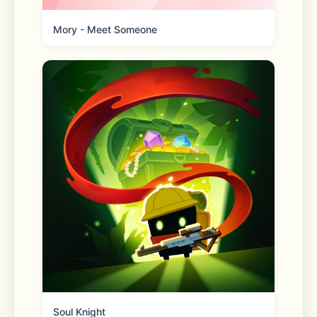
$35 ship free! 
Mory - Meet Someone
Even more time-saving features you’ll 
love: 
Store maps 
Find it faster. Quickly locate your 
faves with easy-to-use features 
Soul Knight