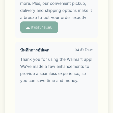
more. Plus, our convenient pickup, 
delivery and shipping options make it 
a breeze to get your order exactly 
when you want it, whether you’re 
คำอธิบายแอป
shopping in-store or on the go.
บันทึกการอัปเดต
194 ตัวอักษร
Thank you for using the Walmart app! 
Meet Sparky, your AI assistant:
We've made a few enhancements to 
provide a seamless experience, so 
Sparky makes it easy. Ask Sparky! 
you can save time and money.
You’ll get answers fast with real-time 
Q&A. Get review summaries to help 
you make the best pick. Hosting a 
party? Tell Sparky. Get help shopping 
for birthdays, housewarmings & 