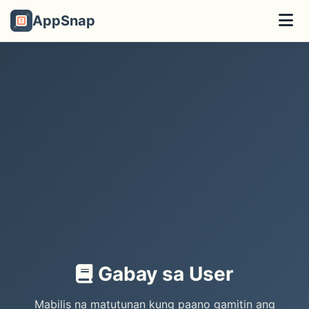
AppSnap
Gabay sa User
Mabilis na matutunan kung paano gamitin ang