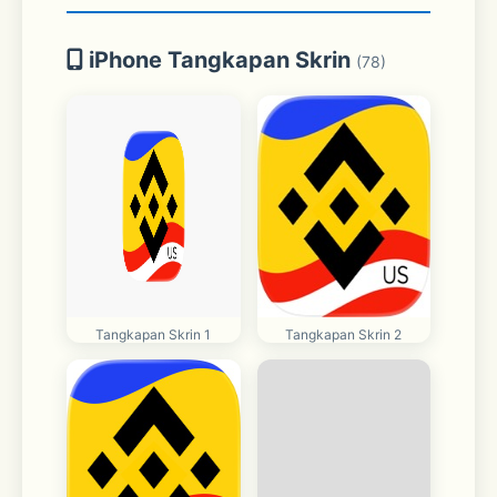
iPhone Tangkapan Skrin
(78)
Tangkapan Skrin 1
Tangkapan Skrin 2