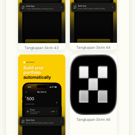
Tangkapan Skrin 44
Tangkapan Skrin 43
Tangkapan Skrin 46