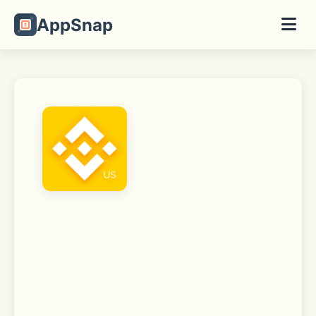
AppSnap