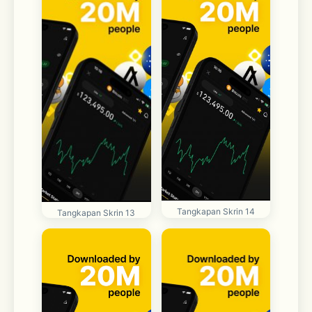
Tangkapan Skrin 14
Tangkapan Skrin 13