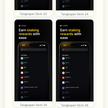
Tangkapan Skrin 33
Tangkapan Skrin 34
Tangkapan Skrin 35
Tangkapan Skrin 36