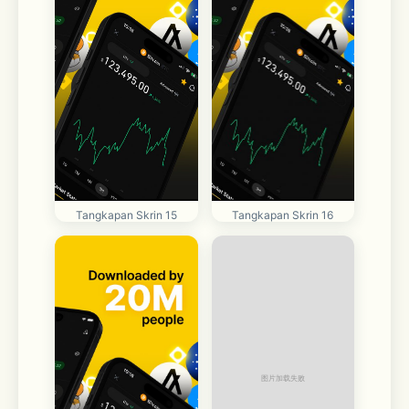
Tangkapan Skrin 16
Tangkapan Skrin 15