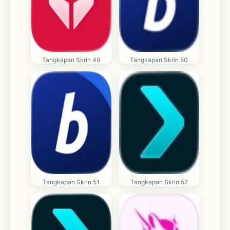
Tangkapan Skrin 49
Tangkapan Skrin 50
Tangkapan Skrin 51
Tangkapan Skrin 52