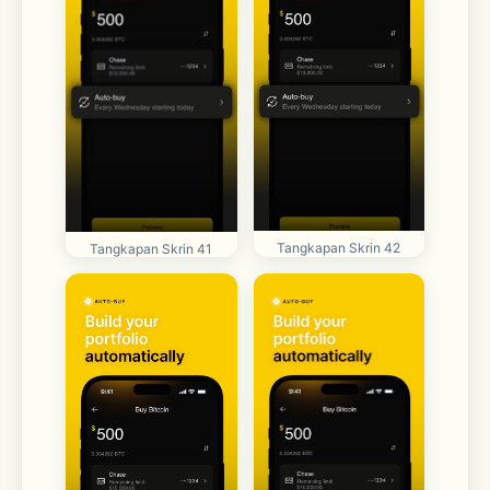
Tangkapan Skrin 42
Tangkapan Skrin 41