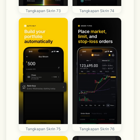
Tangkapan Skrin 73
Tangkapan Skrin 74
Tangkapan Skrin 75
Tangkapan Skrin 76