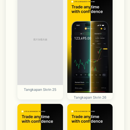
Tangkapan Skrin 25
Tangkapan Skrin 26