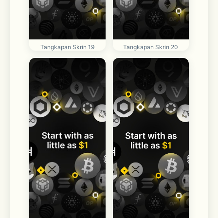
Tangkapan Skrin 19
Tangkapan Skrin 20