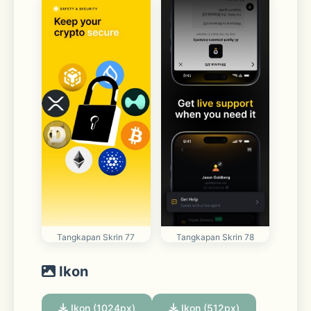
Tangkapan Skrin 77
Tangkapan Skrin 78
Ikon
Ikon (1024px)
Ikon (512px)