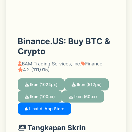
Binance.US: Buy BTC &
Crypto
BAM Trading Services, Inc.
Finance
4.2 (111,015)
Ikon (1024px)
Ikon (512px)
Ikon (100px)
Ikon (60px)
Lihat di App Store
Tangkapan Skrin