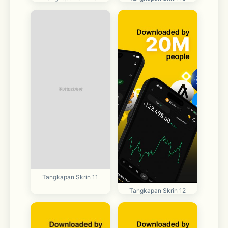
Tangkapan Skrin 11
Tangkapan Skrin 12