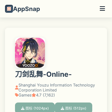
AppSnap
刀剑乱舞-Online-
Shanghai Youzu Information Technology
Corporation Limited
Games
4.7 (7,162)
图标 (1024px)
图标 (512px)