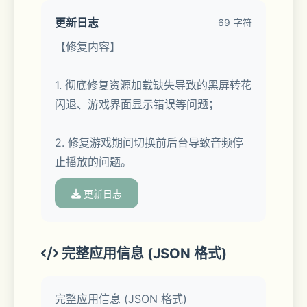
更新日志
69 字符
唯美日式风情，精致和风画面。众多一线
【修复内容】
画师精心绘制海量立绘，更有丰富精美的
景趣等你收集！
1. 彻底修复资源加载缺失导致的黑屏转花
闪退、游戏界面显示错误等问题；
2. 修复游戏期间切换前后台导致音频停
止播放的问题。
3.【豪华声优阵容，演绎视听盛宴】
更新日志
日本豪华声优阵容倾情演绎。
完整应用信息 (JSON 格式)
角色台词彰显个性，声控福利不容错过！
完整应用信息 (JSON 格式)