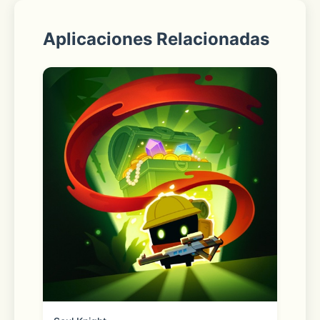
每一把刀剑都有着深刻的背景故事。随着
Aplicaciones Relacionadas
时代和地图的变化，玩家可以收集刀剑男
士之间的回想，从中一窥过往与曾经。
5.【轻松休闲玩法，随心玩转掌指】
简单轻松操作，有爱的游戏体验。
战斗系统轻松易上手，刀剑锻造育成十分
简单。收集资源，获得经验！随时培养属
于你的最强刀剑部队！
亦有丰富多彩的日常剧情，在战斗之余还