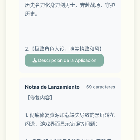
历史名刀化身刀剑男士，奔赴战场，守护
历史。
2.【极致角色人设，唯美精致和风】
Descripción de la Aplicación
数十名属性鲜明性格迥异的刀剑男士登
场。
Notas de Lanzamiento
69 caracteres
唯美日式风情，精致和风画面。众多一线
【修复内容】
画师精心绘制海量立绘，更有丰富精美的
景趣等你收集！
1. 彻底修复资源加载缺失导致的黑屏转花
闪退、游戏界面显示错误等问题；