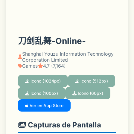
刀剑乱舞-Online-
Shanghai Youzu Information Technology
Corporation Limited
Games
4.7 (7,164)
Icono (1024px)
Icono (512px)
Icono (100px)
Icono (60px)
Ver en App Store
Capturas de Pantalla