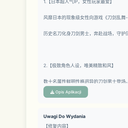
1.【日本超人气IP，女性玩家最爱】
风靡日本的现象级女性向游戏《刀剑乱舞-O
历史名刀化身刀剑男士，奔赴战场，守护
2.【极致角色人设，唯美精致和风】
数十名属性鲜明性格迥异的刀剑男士登场
Opis Aplikacji
唯美日式风情，精致和风画面。众多一线
Uwagi Do Wydania
【修复内容】