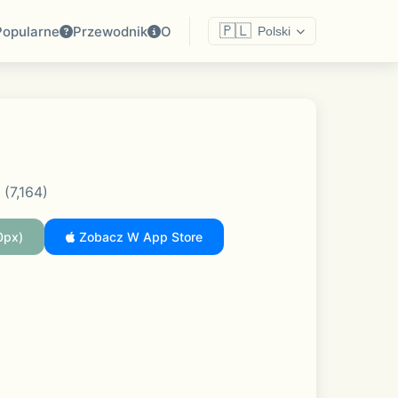
🇵🇱
Popularne
Przewodnik
O
Polski
 (7,164)
0px)
Zobacz W App Store