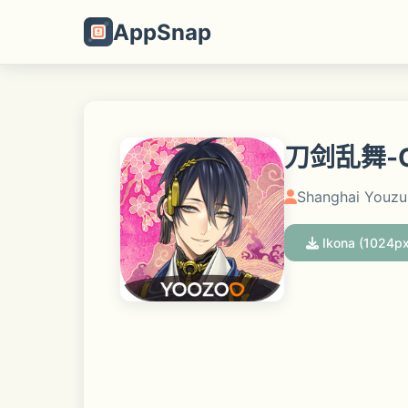
AppSnap
刀剑乱舞-On
Shanghai Youzu
Ikona (1024px