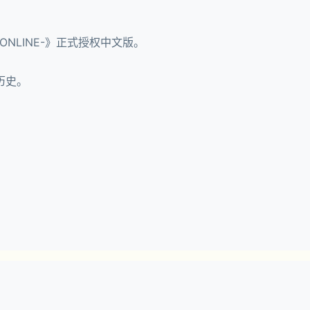
NLINE-》正式授权中文版。
历史。
。
画师精心绘制海量立绘，更有丰富精美的景趣等你收集！