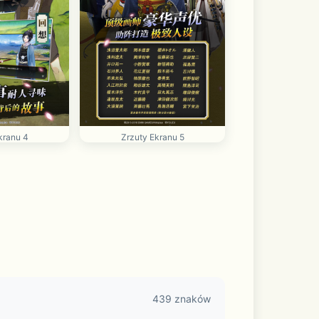
kranu 4
Zrzuty Ekranu 5
439 znaków