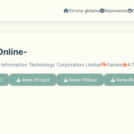
Strona główna
Najnowsze
line-
 Information Technology Corporation Limited
Games
4.7
)
Ikona (512px)
Ikona (100px)
Ikona (6