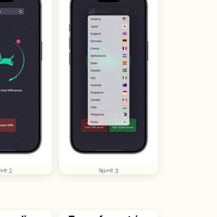
রিনশট 2
স্ক্রিনশট 3