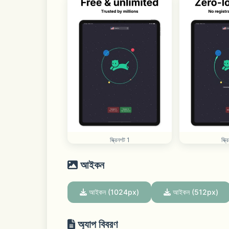
স্ক্রিনশট 1
স্ক্
আইকন
আইকন (1024px)
আইকন (512px)
অ্যাপ বিবরণ