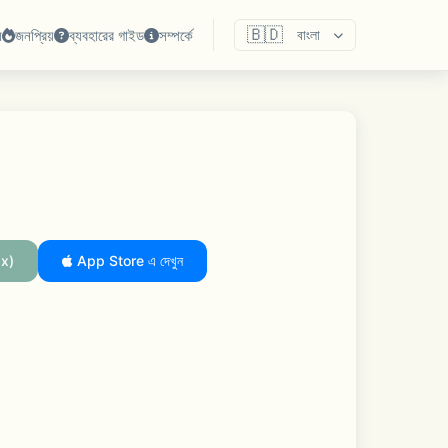
🇧🇩
ষ
জনপ্রিয়
ব্যবহারের গাইড
সম্পর্কে
বাংলা
x)
App Store এ দেখুন