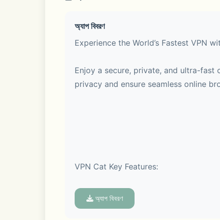
অ্যাপ বিবরণ
Experience the World’s Fastest VPN wi
Enjoy a secure, private, and ultra-fast
privacy and ensure seamless online br
VPN Cat Key Features:
- Reliable Connections: Powered by an
অ্যাপ বিবরণ
wherever you are. Explore the internet 