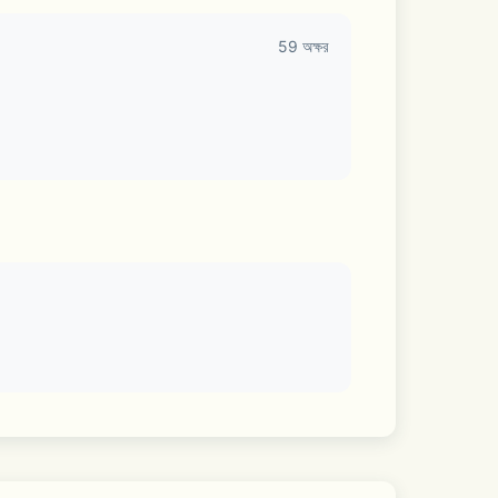
record, or store your VPN activity.
59 অক্ষর
ed faster speeds? Upgrade to our 