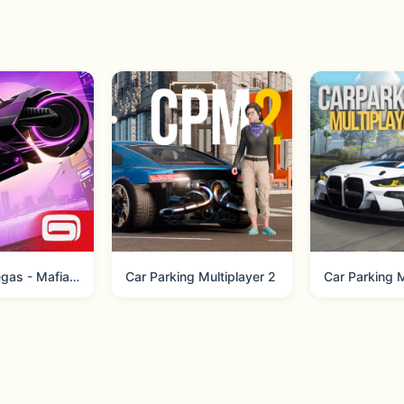
s changer  
lmost anywhere  
cking  
ty  
 ease  
Gangstar Vegas - Mafia action
Car Parking Multiplayer 2
Car Parking M