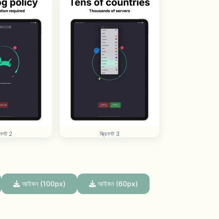
রিনশট 2
স্ক্রিনশট 3
আইকন (100px)
আইকন (60px)