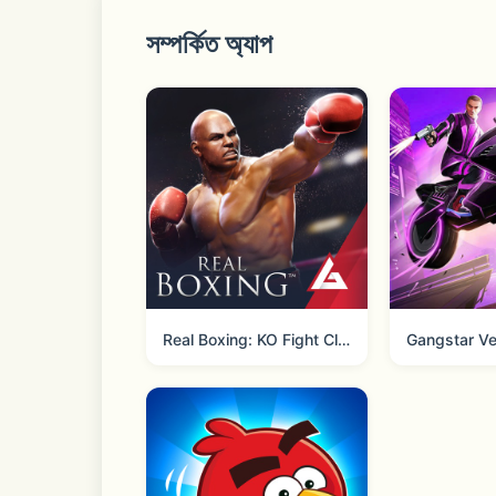
- Hide your location with an IP addres
সম্পর্কিত অ্যাপ
- Access global media content from a
- Conceal your IP to prevent online tra
- Ensure anonymity in your online activi
- Download and share private files with
Real Boxing: KO Fight Club
Subscription & Auto-Renewal Details: