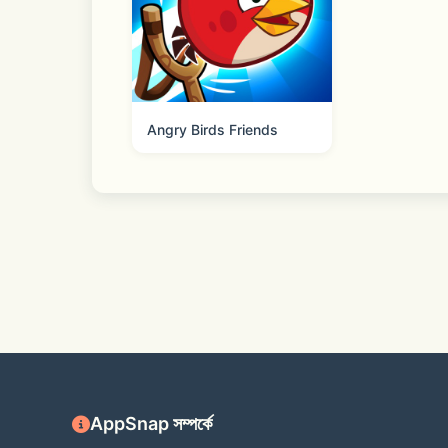
- Purchase subscriptions directly within
- Payments will be charged to your App
- Your subscription will renew automati
Angry Birds Friends
- Manage subscriptions or turn off aut
Privacy Policy:  
https://www.vpncat.net/privacy/com.vp
AppSnap সম্পর্কে