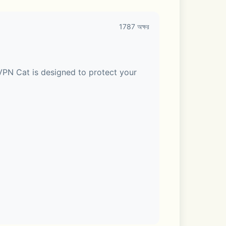
1787 অক্ষর
 VPN Cat is designed to protect your 
rience stable and secure connections 