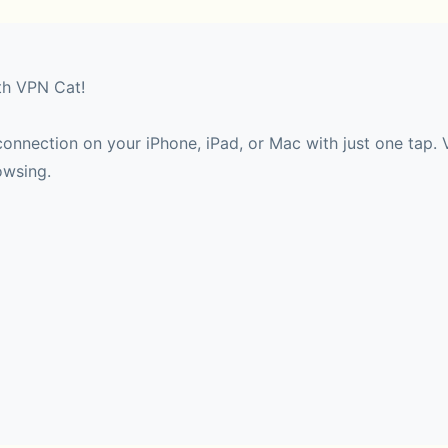
th VPN Cat!
 connection on your iPhone, iPad, or Mac with just one tap.
owsing.
 advanced VPN protocol developed by VPN Cat, you’ll expe
without boundaries in just a single tap.