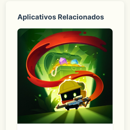
【改版】全新首页，信息模块化整合，更
Aplicativos Relacionados
聚焦
【新增】指数赛道，选对赛道，财富加速
【升级】智能定投，轻松设置，高效投资
【新增】工资理财，稳中求进，积少成
多，盈亏每日可见
股市有风险，入市需谨慎。