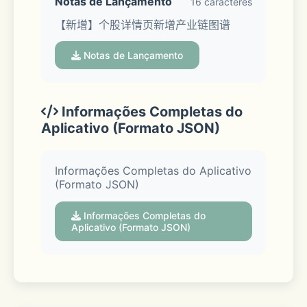
Notas de Lançamento
16 caracteres
【新增】个股详情页新增产业链图谱
（新客户可下载最新版APP，在“招商证
券APP-我的”参与活动，领取价值约千元
Notas de Lançamento
新人福利。活动规则详见活动页面。本活
动自2022年1月6日起至下线前长期有
效，招商证券有权单方面调整下线时
Informações Completas do
Aplicativo (Formato JSON)
间。）
【工具】神奇九转、智能画线等选股辅助
Informações Completas do Aplicativo
(Formato JSON)
工具，帮助发现走势拐点
Informações Completas do
【选股】智能选股，选定指标简单两步轻
Aplicativo (Formato JSON)
松选股
【升级】招财号全站升级，轻松获取一手
及时资讯