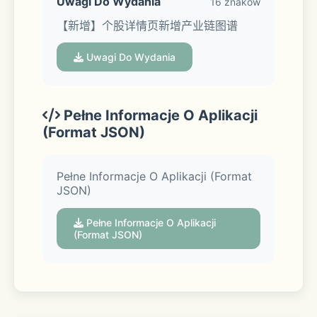
Uwagi Do Wydania
16 znaków
【新增】个股详情页新增产业链图谱
（新客户可下载最新版APP，在“招商证
券APP-我的”参与活动，领取价值约千元
Uwagi Do Wydania
新人福利。活动规则详见活动页面。本活
动自2022年1月6日起至下线前长期有
效，招商证券有权单方面调整下线时
Pełne Informacje O Aplikacji
(Format JSON)
间。）
【工具】神奇九转、智能画线等选股辅助
Pełne Informacje O Aplikacji (Format
JSON)
工具，帮助发现走势拐点
Pełne Informacje O Aplikacji
【选股】智能选股，选定指标简单两步轻
(Format JSON)
松选股
【升级】招财号全站升级，轻松获取一手
及时资讯