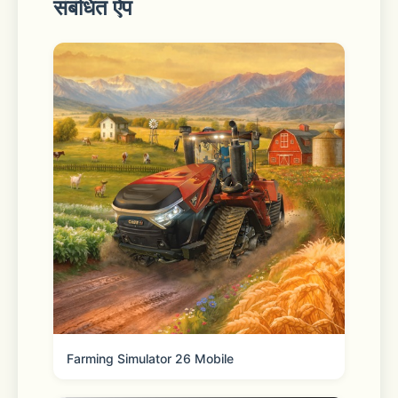
及时资讯
संबंधित ऐप
【改版】全新首页，信息模块化整合，更
聚焦
【新增】指数赛道，选对赛道，财富加速
【升级】智能定投，轻松设置，高效投资
【新增】工资理财，稳中求进，积少成
多，盈亏每日可见
股市有风险，入市需谨慎。
Farming Simulator 26 Mobile