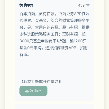
ऐप विवरण
459 वर्ण
百年招商，值得信赖。招商证券APP作为
炒股票、买基金，综合的财富管理服务平
台，是广大用户的选择。股市有招，提供
多种选股策略服务工具；理财有招，超
3000只基金申购费率1折起，逾1200只
基金0元申购。选择招商证券APP，招财
有道。
【独家】新客开户享好礼
ऐप विवरण
开户即送level2、6.88%新客专享理财、
财管计划、神奇九转1年体验券、智能画