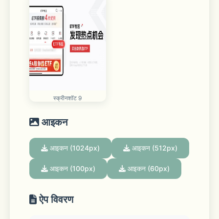
स्क्रीनशॉट 9
आइकन
आइकन (1024px)
आइकन (512px)
आइकन (100px)
आइकन (60px)
ऐप विवरण