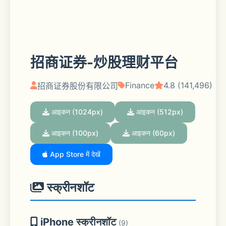
招商证券-炒股理财平台
Finance
4.8 (141,496)
招商证券股份有限公司
आइकन (1024px)
आइकन (512px)
आइकन (100px)
आइकन (60px)
App Store में देखें
स्क्रीनशॉट
iPhone स्क्रीनशॉट
(9)