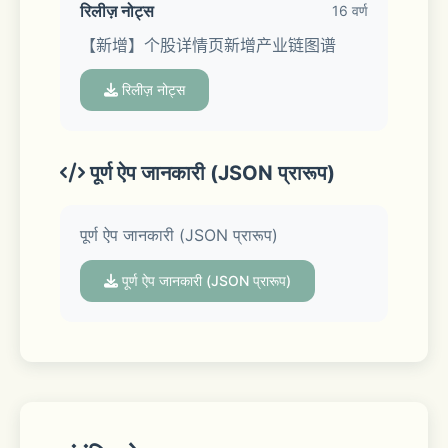
线1年体验券、MACD专家一年体验券。
रिलीज़ नोट्स
16 वर्ण
【新增】个股详情页新增产业链图谱
（新客户可下载最新版APP，在“招商证
券APP-我的”参与活动，领取价值约千元
रिलीज़ नोट्स
新人福利。活动规则详见活动页面。本活
动自2022年1月6日起至下线前长期有
效，招商证券有权单方面调整下线时
पूर्ण ऐप जानकारी (JSON प्रारूप)
间。）
पूर्ण ऐप जानकारी (JSON प्रारूप)
【工具】神奇九转、智能画线等选股辅助
工具，帮助发现走势拐点
पूर्ण ऐप जानकारी (JSON प्रारूप)
【选股】智能选股，选定指标简单两步轻
松选股
【升级】招财号全站升级，轻松获取一手