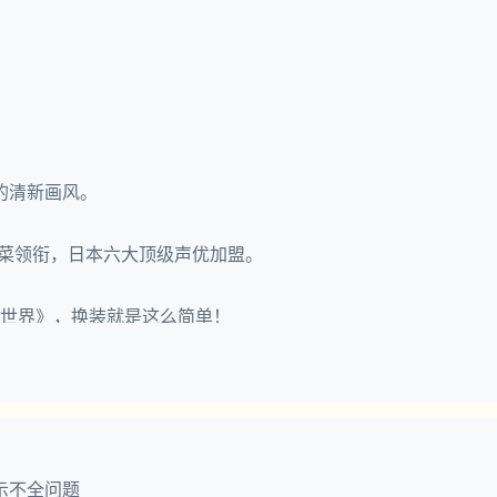
。
！
的清新画风。
香菜领衔，日本六大顶级声优加盟。
游世界》，换装就是这么简单！
示不全问题