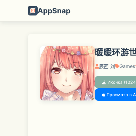
AppSnap
暖暖环游世
Games
辰西 刘
Иконка (1024
Просмотр в A