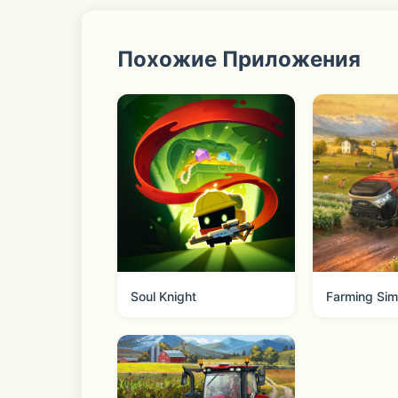
【最正统的换装手游  经典玩法全新体验
《暖暖环游世界》，是第一款专为女性玩
Похожие Приложения
间里，为暖暖赢得了2000万用户的喜爱！
《暖暖环游世界》首创正统换装玩法与R
情！接连不断的任务关卡，暖暖必须要穿
在保持经典玩法的同时，暖暖也在不断推
Soul Knight
2015年全球首发中日双语配音版本，
献声配音。由他们演绎的乔巴、皮卡丘、