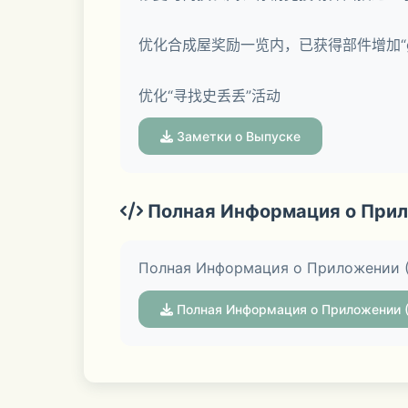
全球首款清新换装养成手游《暖暖环游世界
大喵、暖暖一起踏上澳大利亚换装之旅！
优化合成屋奖励一览内，已获得部件增加“g
优化“寻找史丢丢”活动
《暖暖环游世界》是由猎豹移动全平台独
Заметки о Выпуске
游戏第一！国内付费、免费双榜第一的辉
Полная Информация о Прил
Полная Информация о Приложении 
 游戏特性：
Полная Информация о Приложении 