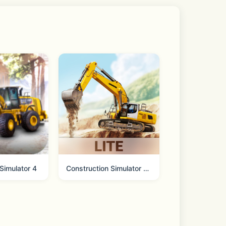
装玩法，清新淡雅的画风，在短短的一年时
卡，寻找谜题的答案，体验充满乐趣的剧
常穿着搭配非常有用的参考哦！
Simulator 4
Construction Simulator 3 Lite
、村川梨衣倾情加盟，为《暖暖环游世界》
的动漫作品。超豪华声优阵容，带你感受动