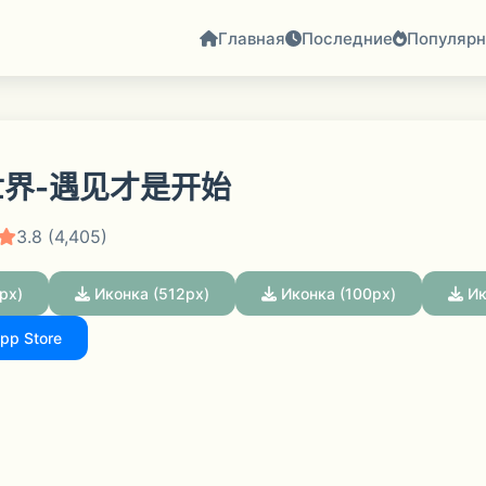
Главная
Последние
Популяр
界-遇见才是开始
3.8 (4,405)
px)
Иконка (512px)
Иконка (100px)
Ик
pp Store