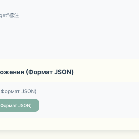
》，2015开启全新旅程！中日双语配音全球首发，千套美装更
et”标注
家代理的首款经典换装养成手游。曾获得日本区付费全榜第一，
煌成绩！
ожении (Формат JSON)
(Формат JSON)
(Формат JSON)