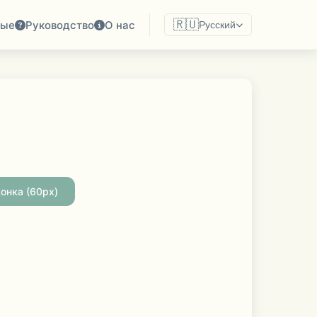
🇷🇺
ные
Руководство
О нас
Русский
онка (60px)