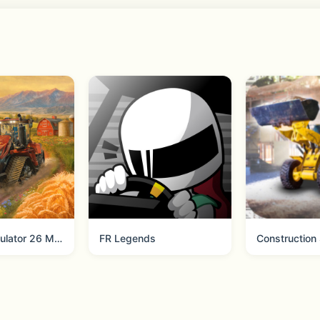
】
家打造的换装养成手游。可爱的暖暖，爱吐槽的大喵，经典的换
PG的完美融合！在环游世界的过程中不断结识新朋友，挑战新关
出合适的搭配才能够继续前行。相信你也会从暖暖这里获得对日
陈出新。
Farming Simulator 26 Mobile
FR Legends
Construction 
日本顶级声优花泽香菜、大谷育江、神谷浩史、泽城美雪、朴璐美
利威尔、神代利世等知名角色，几乎覆盖了日本近年来最受欢迎