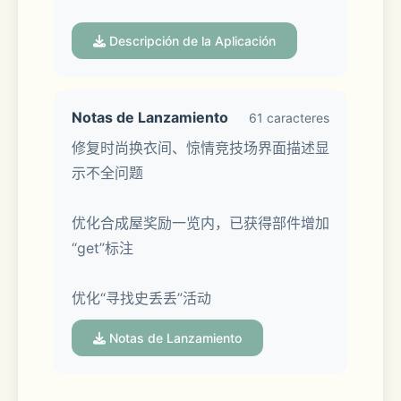
2015全球首发中日双语配音版本！花泽
Descripción de la Aplicación
香菜领衔，日本六大顶级声优加盟。
2000万女生专属的魔法衣橱，《暖暖环
Notas de Lanzamiento
61 caracteres
游世界》，换装就是这么简单！
修复时尚换衣间、惊情竞技场界面描述显
示不全问题
优化合成屋奖励一览内，已获得部件增加
“get”标注
全球首款清新换装养成手游《暖暖环游世
优化“寻找史丢丢”活动
界》，2015开启全新旅程！中日双语配
音全球首发，千套美装更新上架，体验
Notas de Lanzamiento
“天空挑战赛”独创玩法，和大喵、暖暖一
起踏上澳大利亚换装之旅！