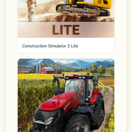
没有耗费大量金钱、时间的强化系统。轻
松换装，绿色养成，亿万美装随心搭配，
让各个年龄层、每一个真心喜爱暖暖的玩
家都能轻松快乐的度过一段美好的休闲时
光。
Construction Simulator 3 Lite
千款发型，万件美装，可创造过亿种不同
搭配，更有地域特色服装和众多萌物道具
让你目不暇接！节气套装、婚纱套装、古
风套装、星座套装、节日套装、活动套装
层出不穷，不断更新，满足你全部的收集
欲望！
和暖暖相伴环游世界，一路上惊喜不断，
卖萌萝莉装、性感泳装、帅气男装、特色
民族装、华美礼服……不同种类的服饰琳