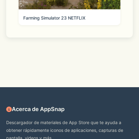
超萌过关漫画和更多新地图新剧情！还有
Farming Simulator 23 NETFLIX
帅哥角色全新加入哦！贴心设计让暖暖的
旅途更轻松便利！
玩法丰富，可以体验收集材料亲手制作衣
服的乐趣，也可以尝试新鲜刺激的迷之
屋，每天更有大量礼物送出！
融合好感度养成系统！更有每周一次的搭
配评选赛，可以报名参赛与全球玩家比较
搭配，还可以当评委反客为主！
Acerca de AppSnap
独创评价体系更为精准。和朋友一起大胆
Descargador de materiales de App Store que te ayuda a
搭配，挑战审美和衣服搭配能力！贴近生
obtener rápidamente iconos de aplicaciones, capturas de
活的剧情对日常穿衣搭配极具参考价值！
pantalla, videos y más.