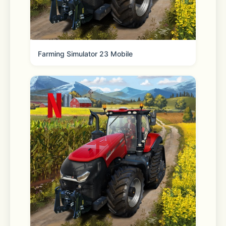
琅满目，真想让暖暖全部收入自己的衣
柜！还有大量精美设计图，等待暖暖收集
材料亲手制作出新衣服哟~
Farming Simulator 23 Mobile
【清新换装  暖暖回忆】
一份意外的生日礼物，一张神秘的藏宝
图，暖暖的环球旅程由此开启~最简单、
清新的换装玩法，带你重温有芭比娃娃相
伴的美好童年。
精致写实的清新画风，绝赞的人物立绘，
精巧细致的地图，将带来与众不同的视觉
享受！