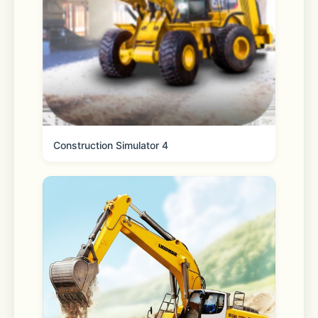
你感受动漫原声视听盛宴！更有千套美装
更新上架，星座套装闪亮登场，十二星座
的神秘与华丽将在不久的将来为您一一呈
现。带上美丽去旅行,感受怦然心动的穿
搭体验！
Construction Simulator 4
【轻松换装，绿色养成，亿万美装随心搭
配！】
《暖暖环游世界》秉承了前代单机游戏的
基因，杜绝卡牌化消费模式，杜绝划分等
级的VIP系统，这里没有紧张的PK模式，