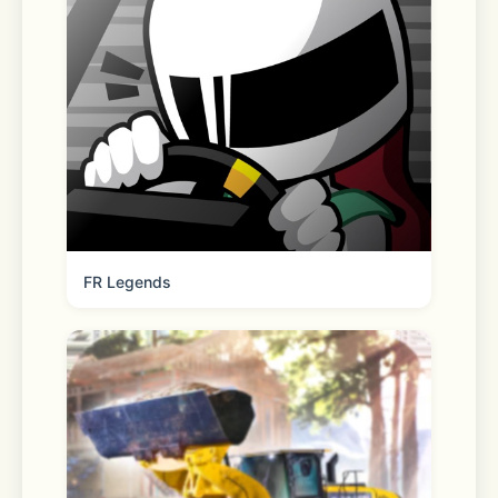
任务关卡，暖暖必须要穿出合适的搭配才
能够继续前行。相信你也会从暖暖这里获
得对日常穿着搭配非常有用的参考哦！
在保持经典玩法的同时，暖暖也在不断推
陈出新。
FR Legends
2015年全球首发中日双语配音版本，日
本顶级声优花泽香菜、大谷育江、神谷浩
史、泽城美雪、朴璐美、村川梨衣倾情加
盟，为《暖暖环游世界》献声配音。由他
们演绎的乔巴、皮卡丘、利威尔、神代利
世等知名角色，几乎覆盖了日本近年来最
受欢迎的动漫作品。超豪华声优阵容，带