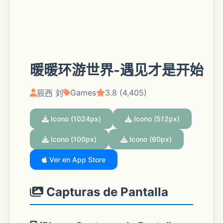
暖暖环游世界-遇见才是开始
Games
3.8 (4,405)
辰西 刘
Icono (1024px)
Icono (512px)
Icono (100px)
Icono (60px)
Ver en App Store
Capturas de Pantalla