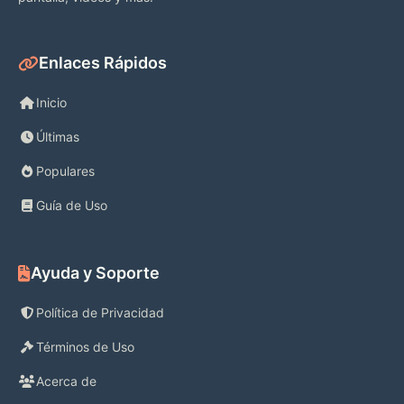
Enlaces Rápidos
Inicio
傲娇的姐姐，腹黑萌的大喵将会陪伴暖暖
Últimas
共同经历奇特搞怪的人物，精彩的故事，
Populares
众多的萌物，让整个旅途充满乐趣！流畅
Guía de Uso
的剧情和未知的谜题也等待着暖暖去寻找
最终的答案！
Ayuda y Soporte
Política de Privacidad
如果你喜欢这个游戏，喜欢暖暖，欢迎关
Términos de Uso
注并联系暖暖哦~
Acerca de