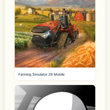
【最正统的换装手游  经典玩法全新体
验】
《暖暖环游世界》，是第一款专为女性玩
家打造的换装养成手游。可爱的暖暖，爱
吐槽的大喵，经典的换装玩法，清新淡雅
的画风，在短短的一年时间里，为暖暖赢
得了2000万用户的喜爱！
Farming Simulator 26 Mobile
《暖暖环游世界》首创正统换装玩法与
RPG的完美融合！在环游世界的过程中不
断结识新朋友，挑战新关卡，寻找谜题的
答案，体验充满乐趣的剧情！接连不断的