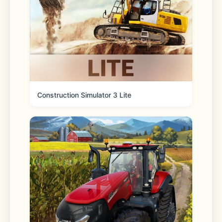
□■こんな方におすすめ！■□
・男性声優が好き
・ハイクオリティなストーリーが好き
Construction Simulator 3 Lite
・ノベルゲームが好き
・パズルゲームが好き
・恋愛ゲームが好き
・サスペンスが好き
・日々の癒しが欲しい