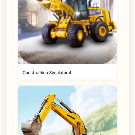
ィ豊かな物語を続々配信しています。
□■爽快パズル■□
スカウトしたヒーローたちとチームを組
んで、爽快マッチ３パズルに挑戦！
Construction Simulator 4
カレらと一緒にパズルを乗り越えてキズ
ナが深まると、
特別な一面に触れられるフルボイススト
ーリーが解放されます。