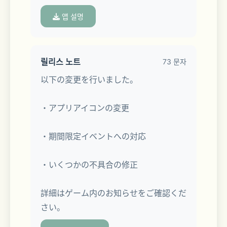
앱 설명
多彩な人材を日本中から集めた独立捜査
機関、通称「スタンド」。
릴리스 노트
73 문자
以下の変更を行いました。
仮メンバーとして配属されたアナタに、
与えられた最初の任務……
・アプリアイコンの変更
それは「スタンド」メンバーのスカウト
・期間限定イベントへの対応
だった。
・いくつかの不具合の修正
詳細はゲーム内のお知らせをご確認くだ
一筋縄ではいかないカレらのスカウト業
さい。
務に奔走するアナタは、