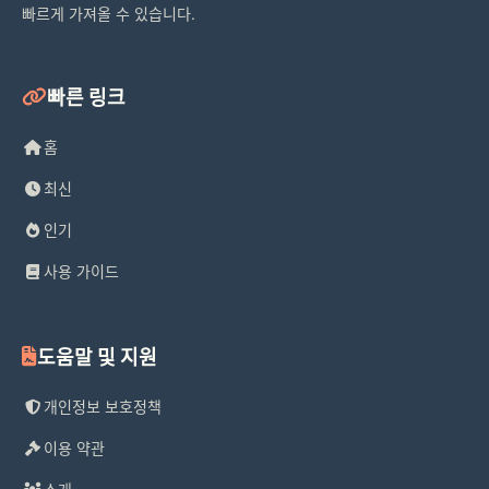
빠르게 가져올 수 있습니다.
빠른 링크
□■推奨環境■□
홈
【推奨端末】iPhone XS以降
최신
인기
【推奨OS】iOS14.0以上
사용 가이드
도움말 및 지원
※上記にはAppleA12以降搭載のiPad、
iPad Pro、iPad Air、iPad miniも含まれ
개인정보 보호정책
ます。
이용 약관
※推奨環境以外での動作はサポート外と