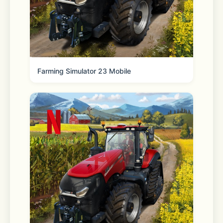
□■豪華声優陣■□
Farming Simulator 23 Mobile
杉田智和 / 花江夏樹 / 前野智昭 / 梶裕貴 
/ 浪川大輔 / 鳥海浩輔
柿原徹也 / 山谷祥生 / 高塚智人 / 江口拓
也
白井悠介 / 内田雄馬 / 山下誠一郎 / 八代
拓
武内駿輔 / 西山宏太朗