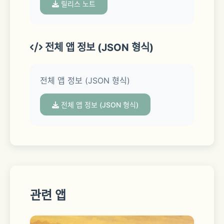
릴리스 노트
やがて大きな謎に巻き込まれていくこと
に。
전체 앱 정보 (JSON 형식)
スカウトの意味、因縁の未解決事件……
전체 앱 정보 (JSON 형식)
アナタがたどり着く真実、そして正義と
はーー
전체 앱 정보 (JSON 형식)
□■26人の個性豊かな現代のヒーロー
たち■□
관련 앱
マトリ・外交官・警察官・経営者・情報
屋・デザイナー・小説家・俳優