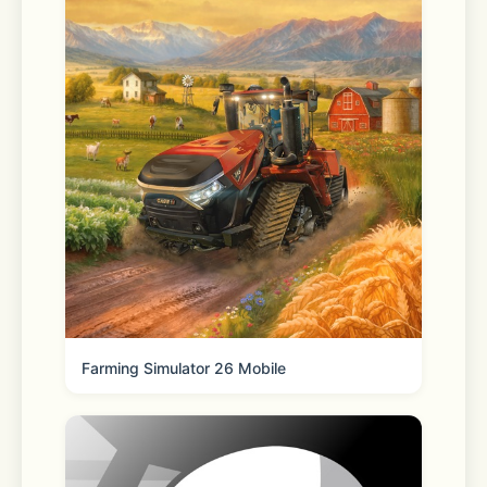
名家の当主・ボディガード・闇医者・使
用人・研究者・学生など
さまざまな生き方を貫くヒーローが登
場。
魅力あふれる容貌や個性を持つカレら
は、物語を通して多彩な表情を見せてい
きます。
カレらの色々な一面を捉えた美麗イラス
トや、
Farming Simulator 26 Mobile
豪華声優陣によるフルボイスカードスト
ーリーもお楽しみいただけます。