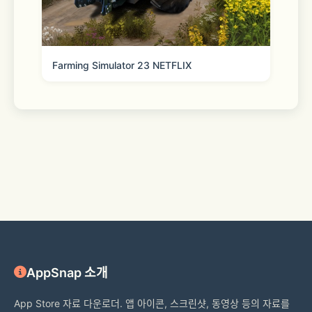
増田俊樹 / 山下大輝 / 中島ヨシキ / 沢城
千春 / 梅原裕一郎
Farming Simulator 23 NETFLIX
下野紘 / 斉藤壮馬 / KENN / 細谷佳正 / 
子安武人
鈴木崚汰 / 安元洋貴
□■公式情報■□
【公式サイト】 https://stand-
myheroes.com/
AppSnap 소개
App Store 자료 다운로더. 앱 아이콘, 스크린샷, 동영상 등의 자료를
【公式Twitter】 @myhero_info