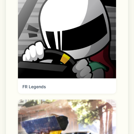
□■社会派サスペンス&ドラマチック恋
愛ストーリー■□
正義の意味を問うヒューマンドラマ×サ
スペンスのメインストーリー、
カレらの内面を深く知り、キズナを結ぶ
ドラマチック恋愛ストーリー、
FR Legends
多種多様なシチュエーションや日々をカ
レらと共にするイベントストーリーな
ど、
ヒーローたちの魅力の詰まったバラエテ