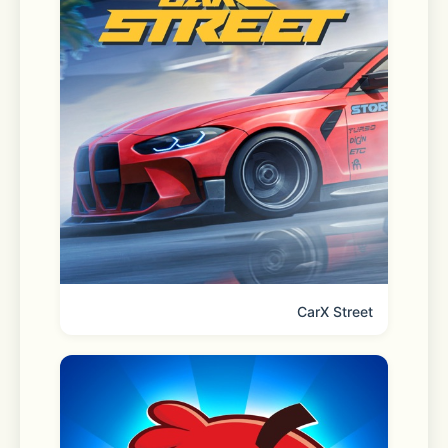
・恋愛ゲームが好き
・サスペンスが好き
・日々の癒しが欲しい
□■豪華声優陣■□
CarX Street
杉田智和 / 花江夏樹 / 前野智昭 / 梶裕貴 
/ 浪川大輔 / 鳥海浩輔
柿原徹也 / 山谷祥生 / 高塚智人 / 江口拓
也