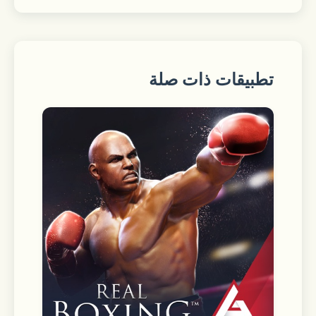
□■26人の個性豊かな現代のヒーロー
たち■□
マトリ・外交官・警察官・経営者・情報
تطبيقات ذات صلة
屋・デザイナー・小説家・俳優
名家の当主・ボディガード・闇医者・使
用人・研究者・学生など
さまざまな生き方を貫くヒーローが登
場。
魅力あふれる容貌や個性を持つカレら
は、物語を通して多彩な表情を見せてい
きます。