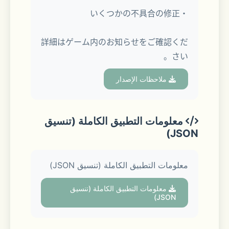
・いくつかの不具合の修正
詳細はゲーム内のお知らせをご確認くだ
一筋縄ではいかないカレらのスカウト業
さい。
務に奔走するアナタは、
ملاحظات الإصدار
やがて大きな謎に巻き込まれていくこと
に。
معلومات التطبيق الكاملة (تنسيق
JSON)
スカウトの意味、因縁の未解決事件……
アナタがたどり着く真実、そして正義と
معلومات التطبيق الكاملة (تنسيق JSON)
はーー
معلومات التطبيق الكاملة (تنسيق
JSON)