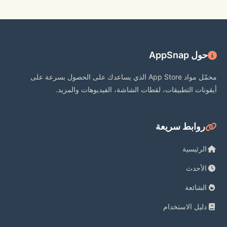
□■公式情報■□
【公式サイト】 https://stand-
myheroes.com/
حول AppSnap
【公式Twitter】 @myhero_info
محمّل مواد App Store الذي يساعدك على الحصول بسرعة على
أيقونات التطبيقات، لقطات الشاشة، الفيديوهات والمزيد.
روابط سريعة
□■推奨環境■□
الرئيسية
【推奨端末】iPhone XS以降
الأحدث
الشائعة
【推奨OS】iOS14.0以上
دليل الاستخدام