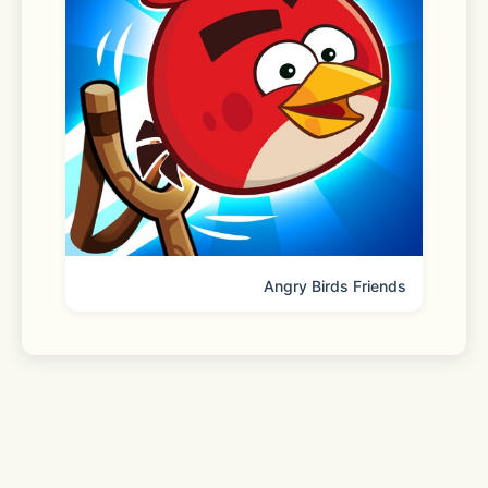
白井悠介 / 内田雄馬 / 山下誠一郎 / 八代
拓
武内駿輔 / 西山宏太朗
増田俊樹 / 山下大輝 / 中島ヨシキ / 沢城
千春 / 梅原裕一郎
下野紘 / 斉藤壮馬 / KENN / 細谷佳正 / 
Angry Birds Friends
子安武人
鈴木崚汰 / 安元洋貴