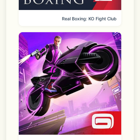
カレらの色々な一面を捉えた美麗イラス
トや、
Real Boxing: KO Fight Club
豪華声優陣によるフルボイスカードスト
ーリーもお楽しみいただけます。
□■社会派サスペンス&ドラマチック恋
愛ストーリー■□
正義の意味を問うヒューマンドラマ×サ
スペンスのメインストーリー、
カレらの内面を深く知り、キズナを結ぶ
ドラマチック恋愛ストーリー、