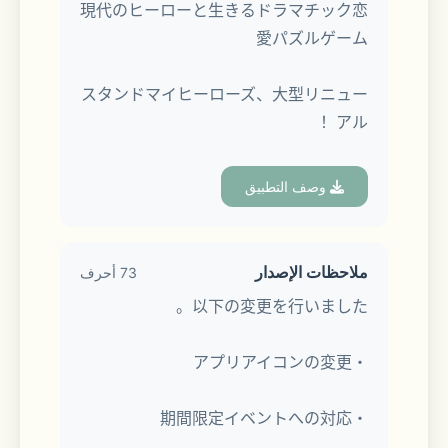
現代のヒーローと生きるドラマチック恋
愛パズルゲーム
スタンドマイヒーローズ、大型リニュー
アル！
وصف التطبيق
多彩な人材を日本中から集めた独立捜査
機関、通称「スタンド」。
ملاحظات الإصدار
73 أحرف
以下の変更を行いました。
仮メンバーとして配属されたアナタに、
与えられた最初の任務……
・アプリアイコンの変更
それは「スタンド」メンバーのスカウト
・期間限定イベントへの対応
だった。