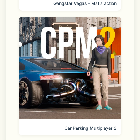
Gangstar Vegas - Mafia action
多種多様なシチュエーションや日々をカ
レらと共にするイベントストーリーな
ど、
ヒーローたちの魅力の詰まったバラエテ
ィ豊かな物語を続々配信しています。
□■爽快パズル■□
スカウトしたヒーローたちとチームを組
んで、爽快マッチ３パズルに挑戦！
Car Parking Multiplayer 2
カレらと一緒にパズルを乗り越えてキズ