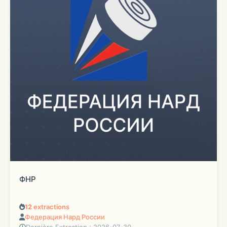
ФНР
12
extractions
Федерация Нард России