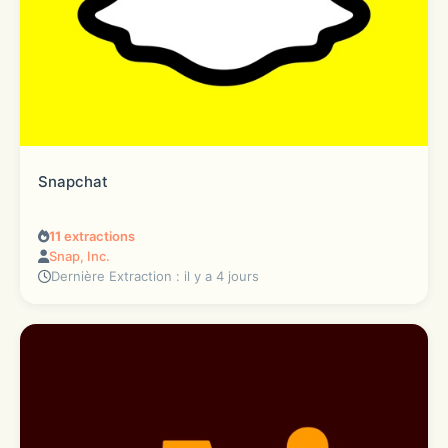
Snapchat
11
extractions
Snap, Inc.
Dernière Extraction : il y a 4 jours