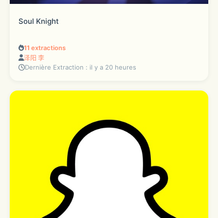
Soul Knight
11
extractions
泽阳 李
Dernière Extraction : il y a 20 heures