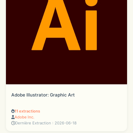
Adobe Illustrator: Graphic Art
11
extractions
Adobe Inc.
Dernière Extraction : 2026-06-18