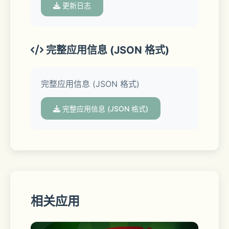
refreshed premium previews
更新日志
Pro-Level Script Library: Access a 
curated collection of 80+ 
handcrafted haptic "scores" for 
完整应用信息 (JSON 格式)
global hits, designed to maximize 
your device's Taptic Engine.
完整应用信息 (JSON 格式)
完整应用信息 (JSON 格式)
Smart Recognition: Automatically 
detects your currently playing song 
and loads the corresponding tactile 
experience.
相关应用