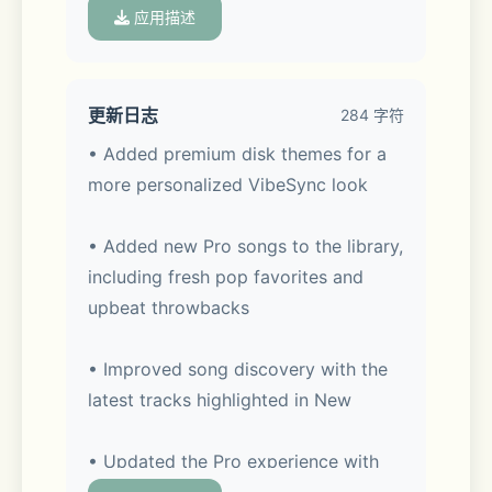
of an EDM track or the delicate 
应用描述
rhythm of a lo-fi beat, you won't just 
hear the music—you'll feel it.
更新日志
284 字符
• Added premium disk themes for a 
more personalized VibeSync look
【CORE FEATURES】
• Added new Pro songs to the library, 
including fresh pop favorites and 
upbeat throwbacks
Real-time Haptic Sync: Seamlessly 
integrates with Apple Music to trigger 
• Improved song discovery with the 
precision-engineered vibration scripts 
latest tracks highlighted in New
that match the beat perfectly.
• Updated the Pro experience with 