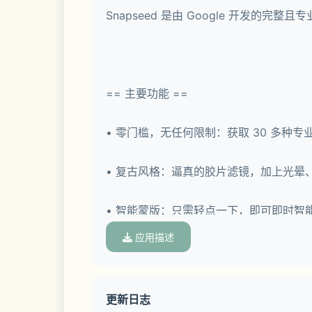
Snapseed 是由 Google 开发
== 主要功能 ==
• 零门槛，无任何限制：获取 30 多种
• 复古风格：逼真的胶片滤镜，加上光晕
• 智能蒙版：只需轻点一下，即可即时智
应用描述
• 批量编辑：将您喜爱的样式和编辑快速
• Snapseed 相机：使用自定义样
更新日志