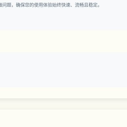
微问题，确保您的使用体验始终快速、流畅且稳定。
复为原始照片
W 文件，实现精确控制
爱的胶片模拟或自定义效果进行拍摄，实时捕捉您的独特风格，跳过编
行精细、准确的控制
背景，实现无缝的局部编辑
度或饱和度，而不影响照片的其余部分