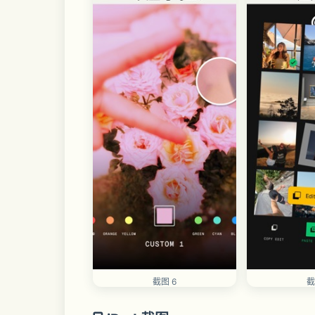
截图 6
截