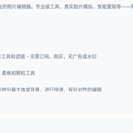
的完整且专业的照片编辑器。专业级工具、真实胶片模拟、智能蒙版等—
专业工具和滤镜 - 无需订阅、购买，无广告或水印
、柔焦和颗粒工具
能地分离主体或背景，进行快速、有针对性的编辑
应用于多张照片
式或胶片质感进行拍摄。通过可供日后编辑或重置的实时效果来节省时