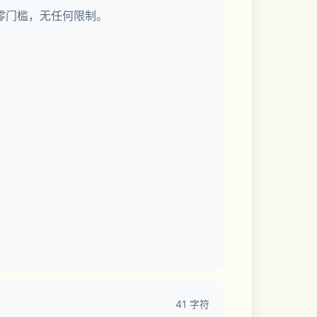
—零门槛，无任何限制。
间
41 字符