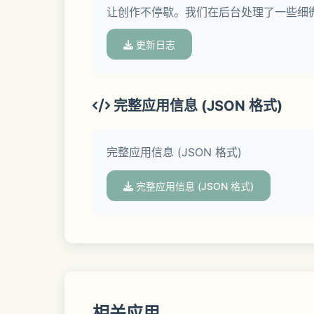
让创作不停歇。我们在后台处理了一些细
• 非破坏性编辑：随时轻松撤消更改或恢
更新日志
• RAW 支持：打开并编辑 JPG 和 RA
完整应用信息 (JSON 格式)
== 专业工具和滤镜 ==
完整应用信息 (JSON 格式)
• Snapseed 相机：直接使用您喜
完整应用信息 (JSON 格式)
• 调整：自动或手动调整曝光和颜色，进
• 一键蒙版：以智能精度即时选择主体或
• 局部：精确调整特定区域的亮度、对比
相关应用