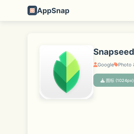
AppSnap
Snapse
Google
Photo 
图标 (1024px)