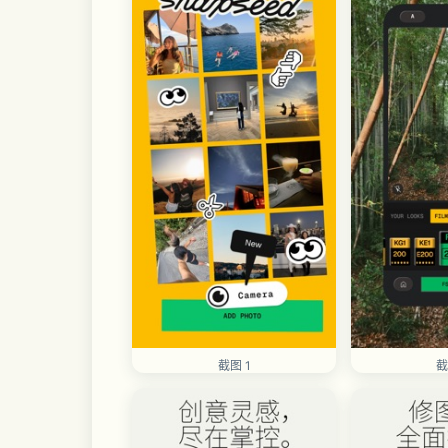
截图 1
截