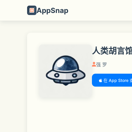
AppSnap
人类胡言
强 罗
在 App Store