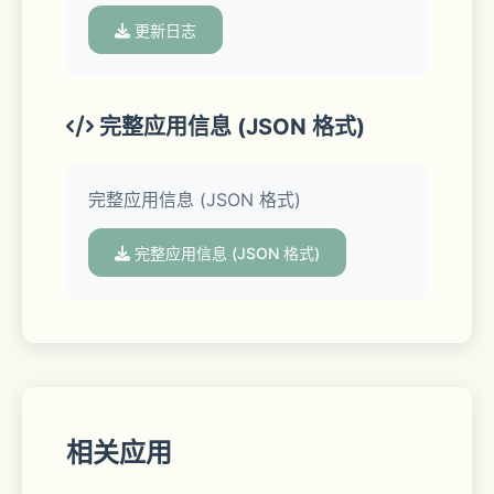
• 图片预览 - 双击缩放、左右滑动浏览已
更新日志
选照片
• 自定义文件名 - 分享前可重命名 ZIP 
完整应用信息 (JSON 格式)
文件
完整应用信息 (JSON 格式)
• 多彩主题 - 提供多种主题配色，个性化
你的应用
完整应用信息 (JSON 格式)
• 多语言支持 - 支持中文和英文
• 完全隐私 - 所有处理在本地完成，不上
传任何数据
相关应用