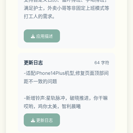
满足护士，外卖小哥等非固定上班模式等
打工人的需求。
支持按场景分组，批量开启/关闭/移动/
应用描述
删除操作。
支持稍后提醒，支持响铃时打开其他
更新日志
64 字符
App，运行快捷指令。
-适配iPhone14Plus机型,修复页面顶部间
距不一致的问题
内置经典免费铃声，支持仅震动模式，支
持导入&下载自定义铃声文件。
-新增铃声:星轨脉冲，破晓推进，你干嘛
哎哟，鸡你太美，智利晨曦
更新日志
■系统级别闹钟