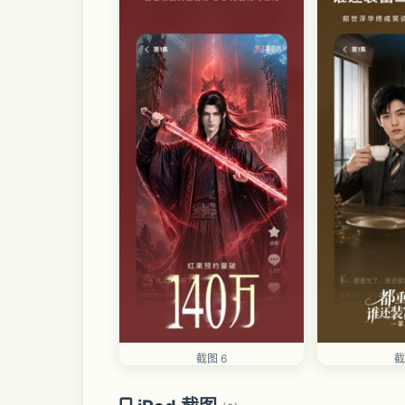
截图 6
截