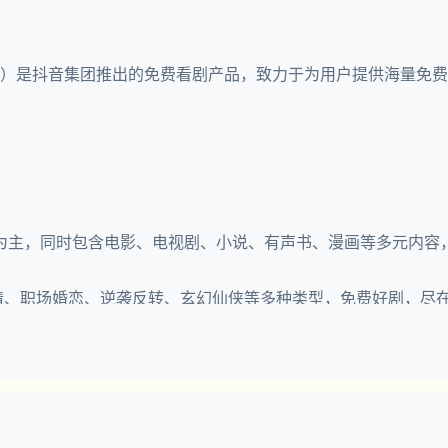
DRAMA）是抖音集团推出的免费看剧产品，致力于为用户提供海量
为主，同时包含电影、电视剧、小说、有声书、漫画等多元内容
言情、职场婚恋、逆袭反转、玄幻仙侠等多种类型，免费好剧，尽
画等多种体裁，为用户提供多元化的免费娱乐选择
，丰富用户免费阅读及畅听体验，同IP内容多体裁随心选