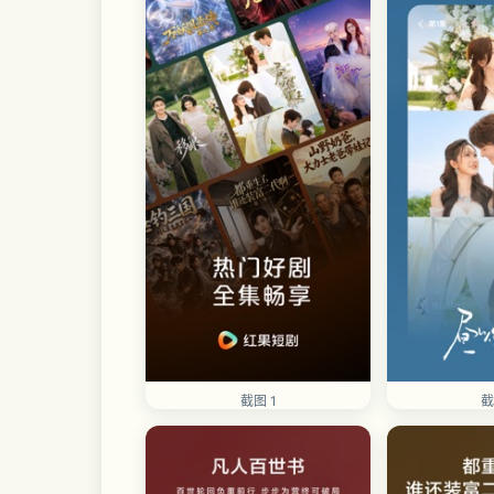
截图 1
截