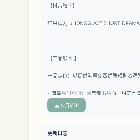
【抖音旗下】
红果短剧（HONGGUO™ SHORT 
【产品形态 】
产品定位：以提供海量免费优质短剧资源
- 海量热门短剧：涵盖都市热血、甜宠
应用描述
- 多元影视娱乐：涵盖电影、电视剧、漫
- 丰富小说听书：涵盖海量小说、有声书
更新日志