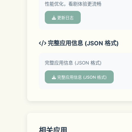
性能优化，看剧体验更流畅
更新日志
【特色功能】
- 单列推荐：沉浸式上下滑找剧，个性化
完整应用信息 (JSON 格式)
- 剧场找剧：九宫格推荐，高效找剧，新
完整应用信息 (JSON 格式)
- 评论：边看边评论，与剧友一起讨论精
完整应用信息 (JSON 格式)
- 一键追剧：喜爱的短剧一键追剧，随时
- 提前预约：待上架短剧提前预约，上线
- 高效播控：任意选集、小窗播放及倍速
相关应用