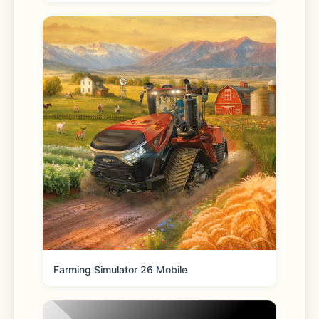
7.超粉团自动续费协议：
https://ppg.viviv.com/doodle/xaOHTsAQ.html
8.隐私政策：
https://www.kuaishou.com/about/policy?
tab=privacy
Farming Simulator 26 Mobile
9.服务协议：