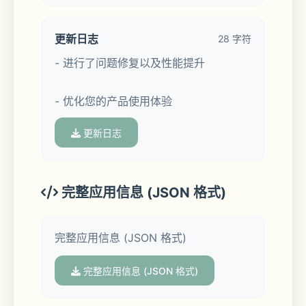
「互动直播，有你更出众」
更新日志
28 字符
- 进行了问题修复以及性能提升
随时随地侃大山，好看的小哥哥小姐姐都
爱玩的直播在这里。
- 优化您的产品使用体验
更新日志
「支持原创，潇洒做自己」
完整应用信息 (JSON 格式)
脑洞大，才艺多，有绝活，给你大舞台。
完整应用信息 (JSON 格式)
完整应用信息 (JSON 格式)
「美颜滤镜，拍出你的美」