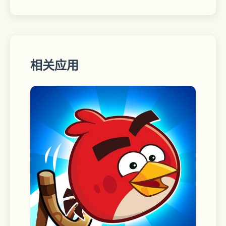
30款美颜滤镜，上百种魔法表情；要萌
要酷随你变，怎么变都好看。
相关应用
自动续费订阅说明
1.--订阅服务：
快手超粉团连续包月
2.--订阅价格：