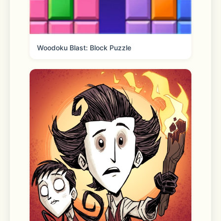
web.douyin.com/vip-terms/index.html
7.隐私协议：https://luna-
Woodoku Blast: Block Puzzle
web.douyin.com/privacy/index.html
【汽水会员连续包年说明】
1.服务名称：汽水会员连续包年
2.订阅周期：12个月
3.价格：88元/年
4.扣费时间：购买连续包月的账号，会在