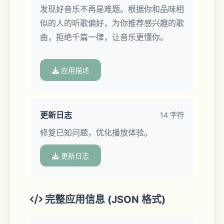
发现好音乐不再是难题。根据你和品味相
似的人的听歌偏好，为你推荐感兴趣的歌
曲，拒绝千篇一律，让音乐更懂你。
应用描述
- 场景音乐&分类电台，随时找到你想听
的音乐
更新日志
14 字符
修复已知问题，优化播放体验。
学习/运动/打游戏/通勤途中时想听歌？
想听嘻哈/摇滚/电音/R&B？场景音乐模式
更新日志
分类电台帮你随时随地，快速找到适合的
音乐。
完整应用信息 (JSON 格式)