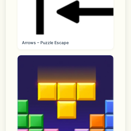
2.订阅周期：1个月
3.价格：8元/月
Arrows – Puzzle Escape
4.扣费时间：购买连续包月的账号，会在
每个月到期前24小时，自动在iTunes账
号扣费并延长1个月会员有效期；
5.取消订阅：如需取消订阅，打开“App 
Store”->点击苹果账号头像，进入“账号”-
>点击“订阅”，选择汽水音乐->取消订
阅；需要在订阅期结束的至少24小时前
关闭此订阅；
6.服务协议：https://luna-