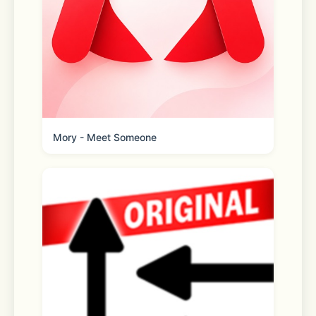
了解喜爱音乐的人都在听什么歌，发现更
多好歌
- 千万曲库，海量音乐随心听
Mory - Meet Someone
收录流行/嘻哈/电音/摇滚/国风/民谣/独
立/纯音乐/R&B/爵士/乡村/蓝调/雷鬼/拉
丁等音乐品类，好歌听不完。
【汽水会员连续包月说明】
1.服务名称：汽水会员连续包月