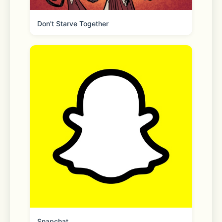
每个月到期前24小时，自动在iTunes账
号扣费并延长1个月会员有效期；
Don't Starve Together
5.取消订阅：如需取消订阅，打开“App 
Store”->点击苹果账号头像，进入“账号”-
>点击“订阅”，选择汽水音乐->取消订
阅；需要在订阅期结束的至少24小时前
关闭此订阅；
6.服务协议：https://luna-
web.douyin.com/vip-terms/index.html
7.隐私协议：https://luna-
web.douyin.com/privacy/index.html
Snapchat