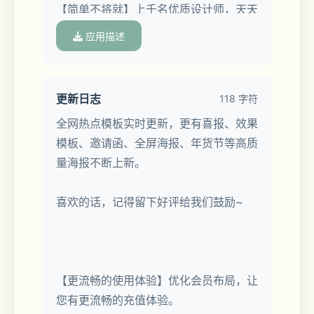
【简单不将就】上千名优质设计师，天天
做原创，日日上新素材。让设计更简单，
应用描述
营销更有料。
【多种设计工具】自由拼图、添加水印、
更新日志
118 字符
抠图、GIF动图、视频制作等随心用，尽
全网热点模板实时更新，更有喜报、效果
享一键智能的高效作图体验。
模板、邀请函、全屏海报、年货节等高质
量海报不断上新。
【场景全覆盖】一键制作海报、壁纸、
logo、邀请函、喜报、战报、贺报、日
喜欢的话，记得留下好评给我们鼓励~
签（早晚安）、表情包、头像、GIF动
图、传单、名片、易拉宝、菜单、优惠
券、展架、封面、营销长图、电商
banner、店铺首页、朋友圈配图、公众
【更流畅的使用体验】优化会员布局，让
号封面、企业营销、广告推广、贺卡请
您有更流畅的充值体验。
柬、个人简历、婚礼邀请函、微商电商宣