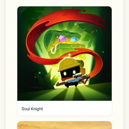
Store与App Store】，点击【Apple 
ID】，选择查看【Apple ID】，进入
【账户设置】，点击【订阅】，选择图怪
兽取消订阅即可5.续订：连续包月会员到
期前24小时，苹果会自动为您从iTunes
账户扣除相应费用，成功后包月会员服务
有效期自动延长一个周期6.隐私政策：
https://818ps.com/page/247.连续包月
协议：https://818ps.com/page/33
=============图怪兽，会打字就能
用的作图神器=============
喜欢图怪兽的话，请您分享给身边的好友
Soul Knight
或团队～一起来为设计赋能，开启「专
业、极简、高效的图片视频设计」之旅～