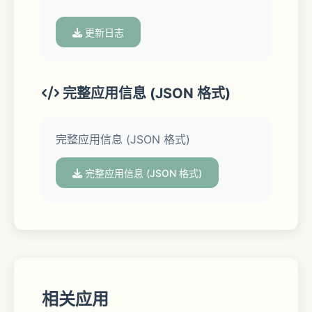
传、招生培训、开业活动、产品介绍、总
结报告、放假通知模板、新年贺卡、春节
更新日志
视频等，满足您不同场景的各类设计需
【图怪兽】作图神器——会打字就能用的
求。
在线编辑器
完整应用信息 (JSON 格式)
— — — — — — — 
完整应用信息 (JSON 格式)
【连续包月会员说明】
完整应用信息 (JSON 格式)
1.订阅服务：连续包月会员，30元/月2.
订阅周期：一个月；订阅周期内，用户可
体验下载正版图片等会员功能3.付款：确
认购买后，将从用户的苹果iTunes账户扣
费4.取消订阅：如需取消续订，请在当前
订阅周期到期前24小时以内关闭自动续
相关应用
费，打开手机【设置】，进入【iTunes 