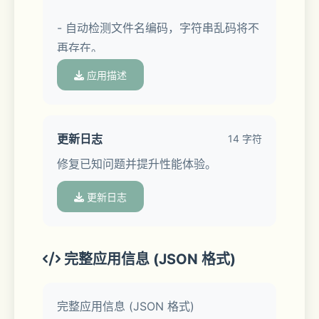
- 自动检测文件名编码，字符串乱码将不
再存在。
应用描述
- 支持加密压缩和加密文件解压缩
- 支持从分卷归档文件中提取文件
更新日志
14 字符
修复已知问题并提升性能体验。
- 支持打开文档：doc, docx,pdf, xls, 
xlsx,rft, txt, epub, chm, jpg,png, ……
更新日志
- 支持播放音频视频: mkv, rmvb, asf, 
avi, mp4, mov, 3gp, flv, m4v,mp3, 
完整应用信息 (JSON 格式)
wma, wav, aac, m4a ……
完整应用信息 (JSON 格式)