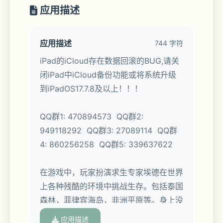
应用描述
应用描述
744 字符
iPad的iCloud存在数据回滚的BUG,请关
闭iPad中iCloud备份功能或将系统升级
到iPadOS17.7.8及以上！！！
QQ群1: 470894573  QQ群2: 
949118292  QQ群3: 27089114  QQ群
4: 860256258  QQ群5: 339637622 
在游戏中，玩家扮演求生专家埃德在世界
上各种残酷的环境中挑战生存。包括泰国
森林，菲律宾海岛，非洲平原等。身上没
有携带任何工具，没有衣服，没有食物，
应用描述