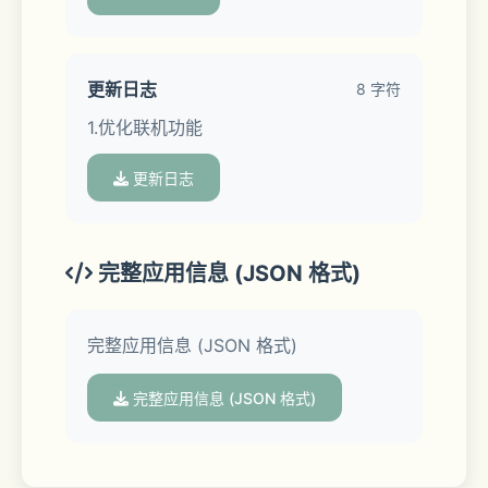
没有水，甚至没有一把刀。但是即便这
样，顽强的埃德还是能战胜恶劣的环境，
照样过上舒适的生活。
更新日志
8 字符
1.优化联机功能
更新日志
  【游戏特色】
   ->开放式沙盒求生模拟游戏
完整应用信息 (JSON 格式)
   每个场景的地域都非常广阔，你可以在
完整应用信息 (JSON 格式)
任何地点搭建营地，点燃篝火。也可以将
陷阱放置在任何你觉得可以捕捉的到猎物
完整应用信息 (JSON 格式)
的地方。下雨天时，你可以用容器接水，
夜晚伸手不见五指的时候，你可以点燃火
把进行照明。