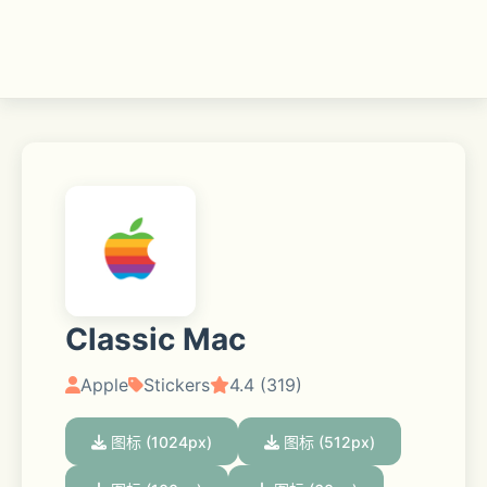
Classic Mac
Apple
Stickers
4.4 (319)
图标 (1024px)
图标 (512px)