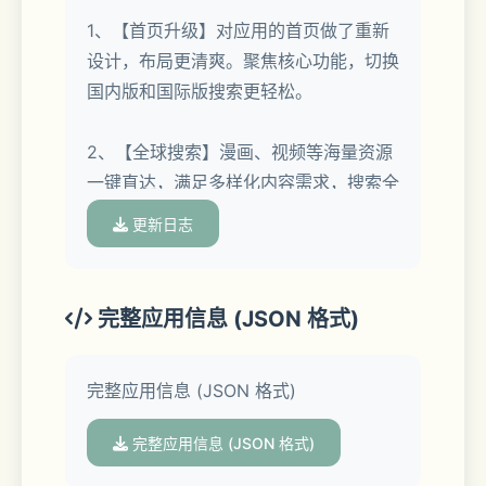
1、【首页升级】对应用的首页做了重新
-极速轻快搜索直达！没有复杂繁琐的功
设计，布局更清爽。聚焦核心功能，切换
能，一键搜索直达结果页面。  
国内版和国际版搜索更轻松。
-无痕搜索保护隐私！无痕模式下不保存
2、【全球搜索】漫画、视频等海量资源
搜索记录和其他隐私数据。  
一键直达，满足多样化内容需求，搜索全
球信息更智能、更纯净。
-跟广告彻底说再见！打开无广告纯搜索
更新日志
的大门，搜索结果就该如此纯净。  
3、【一站式服务】提供超高清热门壁
纸、每日任务福利、最新优质资讯、实时
完整应用信息 (JSON 格式)
天气预报，更有翻译助手助您沟通世界。
【海量精美壁纸】  
完整应用信息 (JSON 格式)
马上更新最新版微软必应，抢先体验最新
的产品服务吧!
甄选全球海量图库，每日为您推荐高清美
完整应用信息 (JSON 格式)
图，完美适配各类手机壁纸，让您的手机