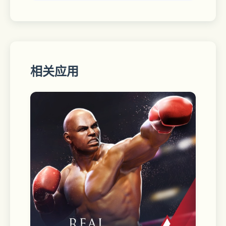
桌面更美丽，同时支持下载与分享，让您
留住美好，并且享受与朋友一同发现的乐
趣。  
相关应用
【权威天气预报】  
全国定位精准至市县级，未来10日天气
可查，24小时逐小时预报，时刻追踪天
气变化，上班出门早做准备。  
———— 联系我们&意见反馈 ————  