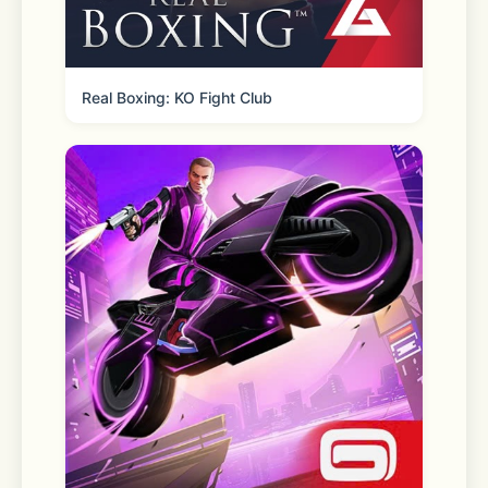
若您在使用过程中有任何疑问，或对产品
有任何想法，请随时与我们联系~  
欢迎将更多的使用体验反馈给我们，一起
Real Boxing: KO Fight Club
让Bing变得更好！  
发送邮件：
SACNFeedback@microsoft.com
反馈方式：微软必应App - 应用 - 设置 - 
用户反馈