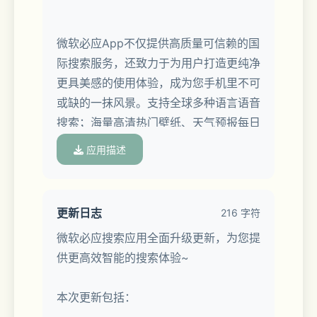
微软必应App不仅提供高质量可信赖的国
际搜索服务，还致力于为用户打造更纯净
更具美感的使用体验，成为您手机里不可
或缺的一抹风景。支持全球多种语言语音
搜索；海量高清热门壁纸、天气预报每日
更新；丰富的生活服务实用工具，解放您
应用描述
的手机空间。  
更新日志
216 字符
微软必应搜索应用全面升级更新，为您提
【智能搜索体验】  
供更高效智能的搜索体验~
-强大引擎搜索世界！轻松切换国内版和
本次更新包括：
国际版，开拓您对世界的认知。  